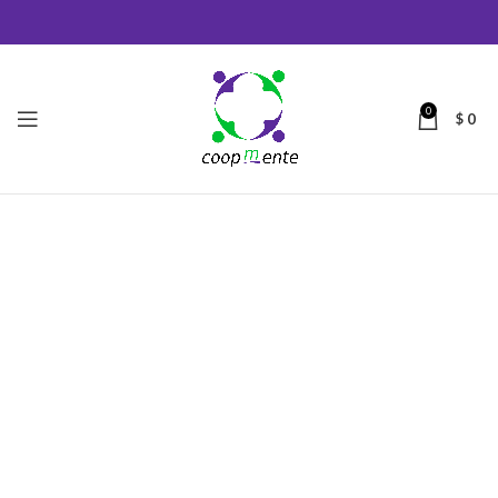
0
$
0
Transformando Vidas, Construyendo
Futuro
En