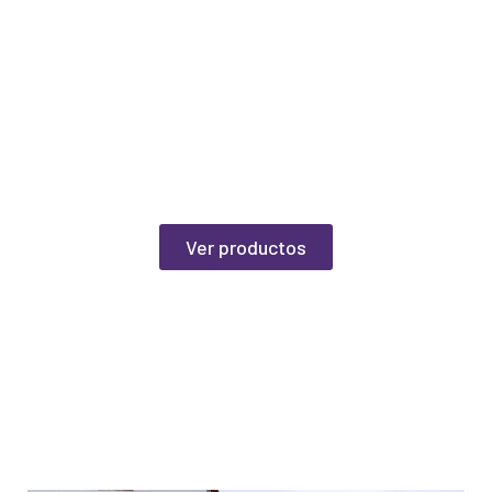
en
realidades y
donde el
talento de
cada joven
brilla con
luz propia.
Ver productos