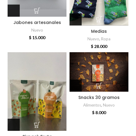
Jabones artesanales
Nuevo
Medias
$
15.000
Nuevo
,
Ropa
$
28.000
Snacks 30 gramos
Alimentos
,
Nuevo
$
8.000